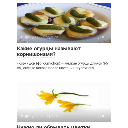
Выращивание огурцов
0
Какие огурцы называют
корнишонами?
«Корнишон (фр. cornichon) — мелкие огурцы длиной 3-5
см, снятые вскоре после цветения огуречного
Выращивание огурцов
0
Нужно ли обрывать цветки