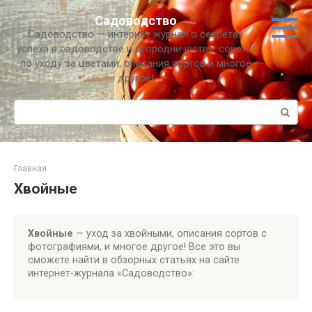
Перейти
Садоводство
к
Садоводство — интернет журнал о секретах
контенту
успеха в садоводстве и огородничестве, советы
по уходу за цветами, описания сортов и многое
другое!
Поиск:
Главная
Хвойные
Хвойные
— уход за хвойными, описания сортов с
фотографиями, и многое другое! Все это вы
сможете найти в обзорных статьях на сайте
интернет-журнала «Садоводство»: