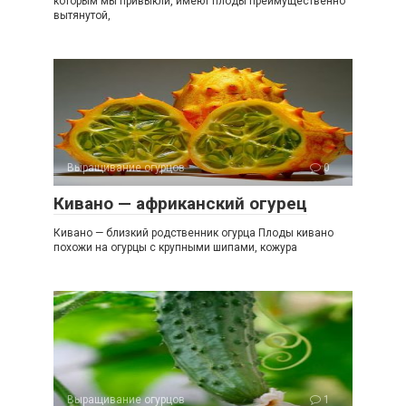
которым мы привыкли, имеют плоды преимущественно
вытянутой,
Выращивание огурцов
0
Кивано — африканский огурец
Кивано — близкий родственник огурца Плоды кивано
похожи на огурцы с крупными шипами, кожура
Выращивание огурцов
1