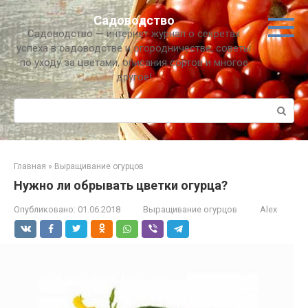
Перейти
Садоводство
к
Садоводство — интернет журнал о секретах
контенту
успеха в садоводстве и огородничестве, советы
по уходу за цветами, описания сортов и многое
другое!
Поиск:
Главная
»
Выращивание огурцов
Нужно ли обрывать цветки огурца?
Опубликовано:
01.06.2018
Выращивание огурцов
Alex