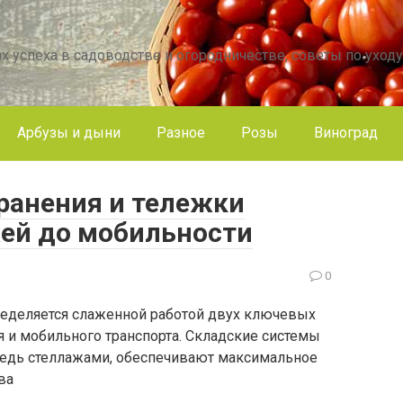
х успеха в садоводстве и огородничестве, советы по уходу
Арбузы и дыни
Разное
Розы
Виноград
ранения и тележки
жей до мобильности
0
еделяется слаженной работой двух ключевых
я и мобильного транспорта. Складские системы
редь стеллажами, обеспечивают максимальное
ва