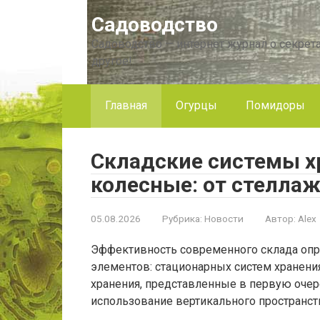
Перейти
Садоводство
к
контенту
Садоводство — интернет журнал о секрета
другое!
Главная
Огурцы
Помидоры
Складские системы х
колесные: от стелла
05.08.2026
Рубрика:
Новости
Автор:
Alex
Эффективность современного склада опр
элементов: стационарных систем хранени
хранения, представленные в первую оче
использование вертикального пространст