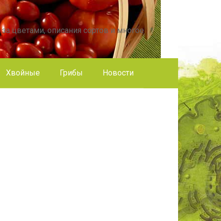
 за цветами, описания сортов и многое
Хвойные
Грибы
Новости