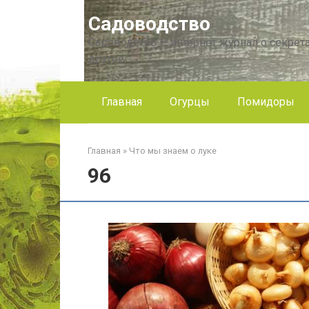
Перейти
Садоводство
к
контенту
Садоводство — интернет журнал о секрета
другое!
Главная
Огурцы
Помидоры
Главная
»
Что мы знаем о луке
96