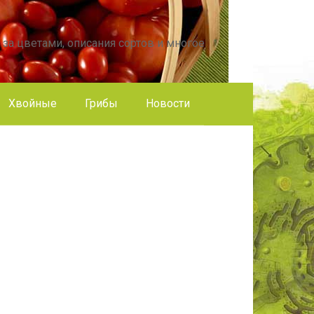
 за цветами, описания сортов и многое
Хвойные
Грибы
Новости