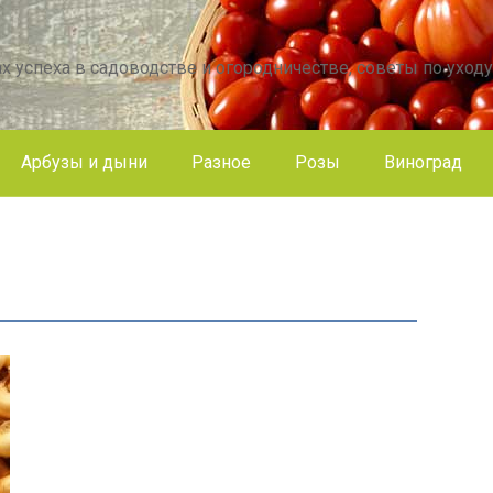
х успеха в садоводстве и огородничестве, советы по уходу
Арбузы и дыни
Разное
Розы
Виноград