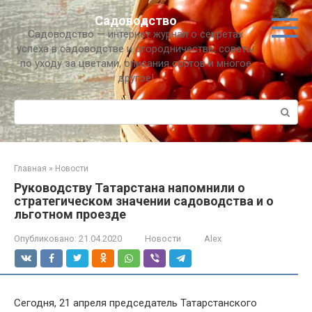
Перейти
Садоводство
к
Садоводство — интернет журнал о секретах
контенту
успеха в садоводстве и огородничестве, советы
по уходу за цветами, описания сортов и многое
другое!
Поиск:
Главная
»
Новости
Руководству Татарстана напомнили о
стратегическом значении садоводства и о
льготном проезде
Опубликовано:
21.04.2020
Новости
Alex
Сегодня, 21 апреля председатель Татарстанского