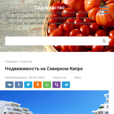
Перейти
Садоводство
к
Садоводство — интернет журнал о секретах
контенту
успеха в садоводстве и огородничестве, советы
по уходу за цветами, описания сортов и многое
другое!
Поиск:
Главная
»
Новости
Недвижимость на Северном Кипре
Опубликовано:
30.06.2025
Новости
Alex