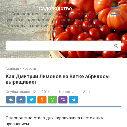
Перейти
Садоводство
к
Садоводство — интернет журнал о секретах
контенту
успеха в садоводстве и огородничестве, советы
по уходу за цветами, описания сортов и многое
другое!
Поиск:
Главная
»
Новости
Как Дмитрий Лимонов на Вятке абрикосы
выращивает
Опубликовано:
12.11.2014
Новости
Alex
Садоводство стало для кировчанина настоящим
призванием.