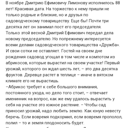
В ноябре Дмитрию Ефимовичу Лимонову исполнилось 88
лет! Красивая дата. На торжество к нему пришли не
только родные и близкие, но и друзья по
садоводческому товариществу. Еще бы! Почти три
десятка лет он занимал пост его председателя.
Только этой весной Дмитрий Ефимович передал дела
новому председателю. Но попрежнему интересуется
всеми делами садоводческого товарищества «Дружба».
И свои сотки не оставляет. Гостей на своем дне
рождения садовод угощал в том числе и компотом из
абрикосов, которые вырастил на своем участке! Первый
урожай, которого он ждал шесть лет, – это два десятка
фруктов. Деревце растет в теплице – иначе в вятском
климате его не вырастишь.
–Абрикос требует к себе большого внимания,
постоянного ухода, но дело того стоит, – отвечает
именинник на вопрос, как же ему удалось вырастить у
себя на участке это южное растение. – Чтобы сад
приносил урожай, надо любить землю. Как юную невесту
беречь. Если вовремя подкормил, если вовремя прополол,
полил – то и земля плодоносить будет.