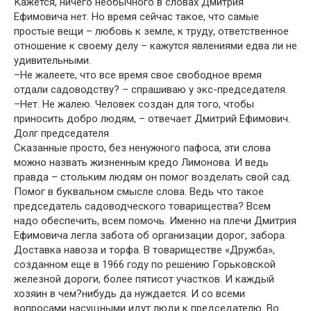
Кажется, ничего необычного в словах Дмитрия
Ефимовича нет. Но время сейчас такое, что самые
простые вещи – любовь к земле, к труду, ответственное
отношение к своему делу – кажутся явлениями едва ли не
удивительными.
–Не жалеете, что все время свое свободное время
отдали садоводству? – спрашиваю у экс-председателя.
–Нет. Не жалею. Человек создан для того, чтобы
приносить добро людям, – отвечает Дмитрий Ефимович.
Долг председателя
Сказанные просто, без ненужного пафоса, эти слова
можно назвать жизненным кредо Лимонова. И ведь
правда – стольким людям он помог возделать свой сад.
Помог в буквальном смысле слова. Ведь что такое
председатель садоводческого товарищества? Всем
надо обеспечить, всем помочь. Именно на плечи Дмитрия
Ефимовича легла забота об организации дорог, забора.
Доставка навоза и торфа. В товариществе «Дружба»,
созданном еще в 1966 году по решению Горьковской
железной дороги, более пятисот участков. И каждый
хозяин в чем?нибудь да нуждается. И со всеми
вопросами насущными идут люди к председателю. Во