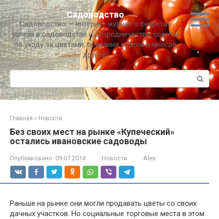
Перейти
Садоводство
к
Садоводство — интернет журнал о секретах
контенту
успеха в садоводстве и огородничестве, советы
по уходу за цветами, описания сортов и многое
другое!
Поиск:
Главная
»
Новости
Без своих мест на рынке «Купеческий»
остались ивановские садоводы
Опубликовано:
09.07.2014
Новости
Alex
Раньше на рынке они могли продавать цветы со своих
дачных участков. Но социальные торговые места в этом