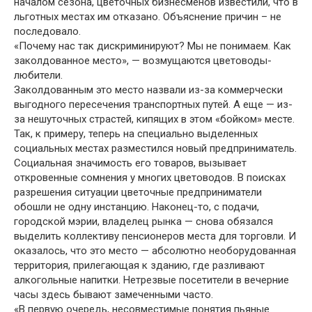
началом сезона, цветочных бизнесменов известили, что в
льготных местах им отказано. Объяснение причин – не
последовало.
«Почему нас так дискриминируют? Мы не понимаем. Как
заколдованное место», — возмущаются цветоводы-
любители.
Заколдованным это место назвали из-за коммерчески
выгодного пересечения транспортных путей. А еще — из-
за нешуточных страстей, кипящих в этом «бойком» месте.
Так, к примеру, теперь на специально выделенных
социальных местах разместился новый предприниматель.
Социальная значимость его товаров, вызывает
откровенные сомнения у многих цветоводов. В поисках
разрешения ситуации цветочные предприниматели
обошли не одну инстанцию. Наконец-то, с подачи,
городской мэрии, владелец рынка — снова обязался
выделить коллективу пенсионеров места для торговли. И
оказалось, что это место — абсолютно необорудованная
территория, прилегающая к зданию, где разливают
алкогольные напитки. Нетрезвые посетители в вечерние
часы здесь бывают замеченными часто.
«В первую очередь, несовместимые понятия пьяные