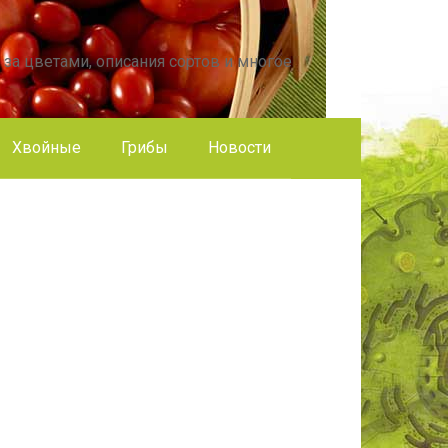
 за цветами, описания сортов и многое
Хвойные
Грибы
Новости