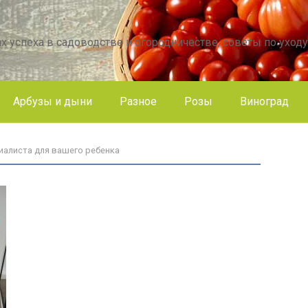
х успеха в садоводстве и огородничестве, советы по уходу
Арбузы и дыни
Разное
Розы
Виноград
циалиста для вашего ребенка