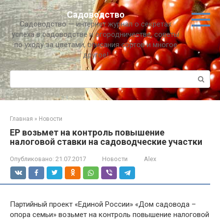
Перейти
Садоводство
к
Садоводство — интернет журнал о секретах
контенту
успеха в садоводстве и огородничестве, советы
по уходу за цветами, описания сортов и многое
другое!
Поиск:
Главная
»
Новости
ЕР возьмет на контроль повышение
налоговой ставки на садоводческие участки
Опубликовано:
21.07.2017
Новости
Alex
Партийный проект «Единой России» «Дом садовода –
опора семьи» возьмет на контроль повышение налоговой