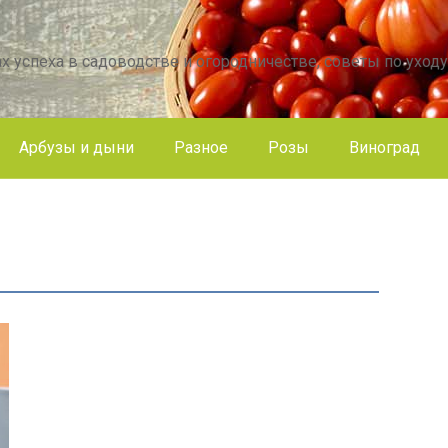
х успеха в садоводстве и огородничестве, советы по уходу
Арбузы и дыни
Разное
Розы
Виноград