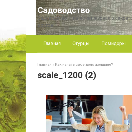
Перейти
Садоводство
к
контенту
Садоводство — интернет журнал о секрета
другое!
Главная
Огурцы
Помидоры
Главная
»
Как начать свое дело женщине?
scale_1200 (2)