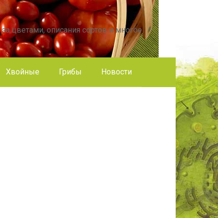
 за цветами, описания сортов и многое
Хвойные
Грибы
Новости