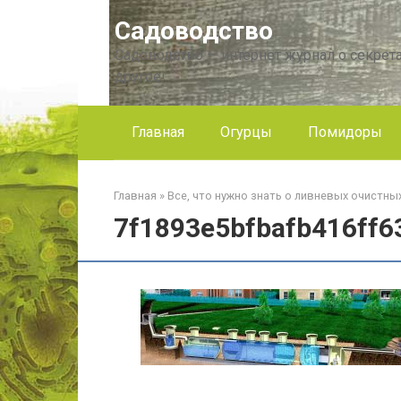
Перейти
Садоводство
к
контенту
Садоводство — интернет журнал о секрета
другое!
Главная
Огурцы
Помидоры
Главная
»
Все, что нужно знать о ливневых очистны
7f1893e5bfbafb416ff6