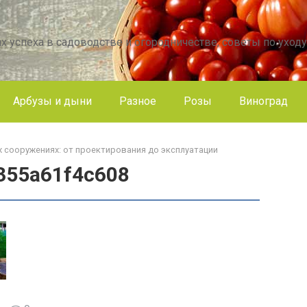
х успеха в садоводстве и огородничестве, советы по уходу
Арбузы и дыни
Разное
Розы
Виноград
х сооружениях: от проектирования до эксплуатации
355a61f4c608