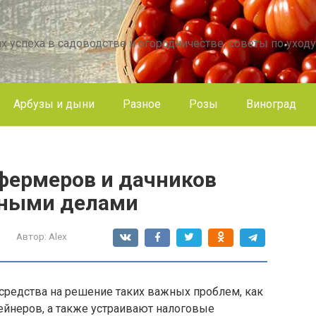
х успеха в садоводстве и огородничестве, советы по уходу
Арбузы и дыни
Разное
Розы
Виноград
 фермеров и дачников
ными делами
Автор:
Alex
средства на решение таких важных проблем, как
ейнеров, а также устраивают налоговые