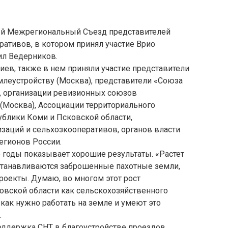
вый Межрегиональный Съезд представителей
ативов, в котором принял участие Врио
ил Ведерников.
иев, также в нем приняли участие представители
млеустройству (Москва), представители «Союза
, организации ревизионных союзов
(Москва), Ассоциации территориального
блики Коми и Псковской области,
заций и сельхозкооперативов, органов власти
егионов России.
 годы показывает хорошие результаты. «Растет
станавливаются заброшенные пахотные земли,
оекты. Думаю, во многом этот рост
овской области как сельскохозяйственного
 как нужно работать на земле и умеют это
.
оддержка СНТ в благоустройстве проездов,