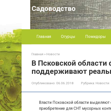
Перейти
Садоводство
к
контенту
Садоводство — интернет журнал о секрета
другое!
Главная
Огурцы
Помидоры
Главная
»
Новости
В Псковской области
поддерживают реаль
Опубликовано:
06.06.2018
Рубрика:
Новости
Власти Псковской области выделяют 
приобретение для СНТ мусорных конт