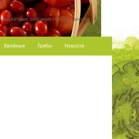
 за цветами, описания сортов и многое
Хвойные
Грибы
Новости