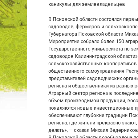
каникулы для землевладельцев
В Псковской области состоялся пер
садоводов, фермеров и сельхозкоопер
Губернатора Псковской области Миха
Мероприятие собрало более 150 аграр
Государственного университета по зе
садоводов Калининградской области»
сельскохозяйственных кооперативов 
общественного самоуправления Респу
представителей садоводческих органи
региона и общественники из разных р
Аграрный сектор региона в последние
объем производимой продукции, вос
появляются новые инвестиционные пр
обеспечивают глубокие традиции Пск
региона, где жители прекрасно знают,
делать», — сказал Михаил Ведерников
В Псковской области возобновлена п