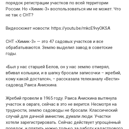
порядок регистрации участков по всей территории
России. Но «Химик-3» воспользоваться им не может. Что
не так с СНТ?
Видеосюжет новости: https://youtu.be/mkcE9vyOKSA
СНТ «Химик-3» — это 47 садовых участков и все
обрабатываются. Землю выделил завод в советские
годы.
«Был у нас старшей Белов, он у нас землю отмерял,
вбивал колышки, и в шапку бросали записочки – жребий,
кому какой достался», – рассказала телеканалу «Вести»
садовод Раиса Анискина.
Жребий провели в 1965 году. Раиса Анискина вытянула
участок в овраге, сейчас в это не верится. Несмотря на
трудности, землю садоводы не бросали. Классический
случай для дачной амнистии, думали люди. Участки
хотели зарегистрировать. Сейчас действует упрощённый
порядок, и платить нужно только за работу кадастрового