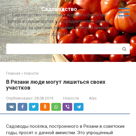
Перейти
Садоводство
к
Садоводство — интернет журнал о секретах
контенту
успеха в садоводстве и огородничестве, советы
по уходу за цветами, описания сортов и многое
другое!
Поиск:
Главная
»
Новости
В Рязани люди могут лишиться своих
участков
Опубликовано:
28.08.2019
Новости
Alex
Садоводы посёлка, построенного в Рязани в советские
годы, просят о дачной амнистии. Это упрощённый