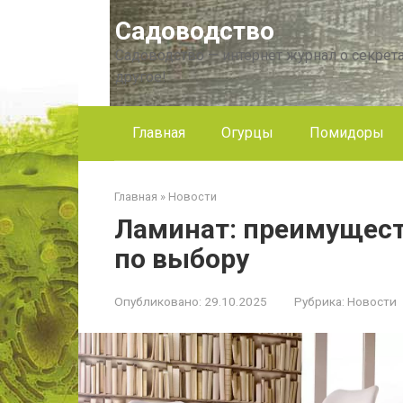
Перейти
Садоводство
к
контенту
Садоводство — интернет журнал о секрета
другое!
Главная
Огурцы
Помидоры
Главная
»
Новости
Ламинат: преимущест
по выбору
Опубликовано:
29.10.2025
Рубрика:
Новости