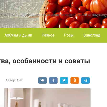
х успеха в садоводстве и огородничестве, советы по уходу
Арбузы и дыни
Разное
Розы
Виноград
ва, особенности и советы
Автор:
Alex