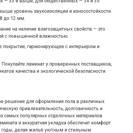
х — 33 и выше, для общественных — 34 и 35.
 выше уровень звукоизоляции и износостойкости.
8 до 12 мм.
мание на наличие влагозащитных свойств — это
ий с повышенной влажностью.
те покрытие, гармонирующее с интерьером и
 Покупайте ламинат у проверенных поставщиков,
катов качества и экологической безопасности.
ое решение для оформления пола в различных
тическую привлекательность, долговечность и
м из самых популярных отделочных материалов
мината и аккуратная укладка обеспечат комфорт
е годы, делая жильё уютным и стильным.