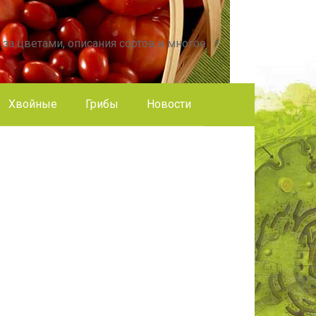
 за цветами, описания сортов и многое
Хвойные
Грибы
Новости