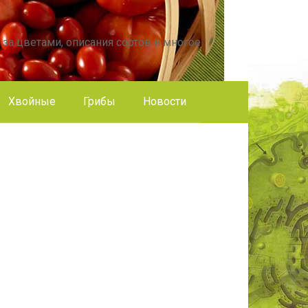
 за цветами, описания сортов и многое
Хвойные
Грибы
Новости