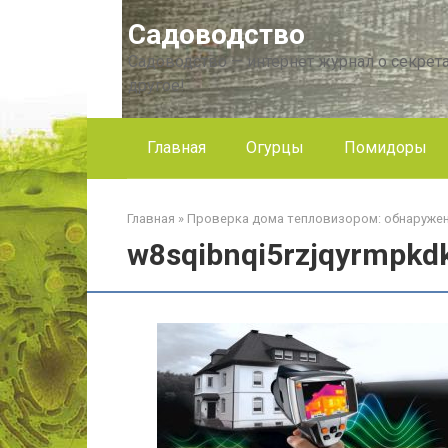
Перейти
Садоводство
к
контенту
Садоводство — интернет журнал о секрета
другое!
Главная
Огурцы
Помидоры
Главная
»
Проверка дома тепловизором: обнаружен
w8sqibnqi5rzjqyrmpkd