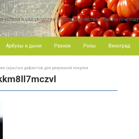
х успеха в садоводстве и огородничестве, советы по уходу
Арбузы и дыни
Разное
Розы
Виноград
ие скрытых дефектов для уверенной покупки
kkm8ll7mczvl