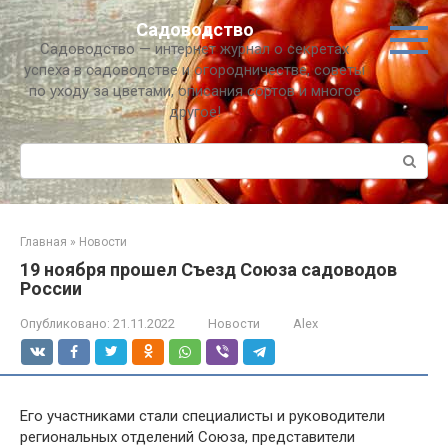
Перейти
Садоводство
к
Садоводство — интернет журнал о секретах
контенту
успеха в садоводстве и огородничестве, советы
по уходу за цветами, описания сортов и многое
другое!
Поиск:
Главная
»
Новости
19 ноября прошел Съезд Союза садоводов
России
Опубликовано:
21.11.2022
Новости
Alex
Его участниками стали специалисты и руководители
региональных отделений Союза, представители