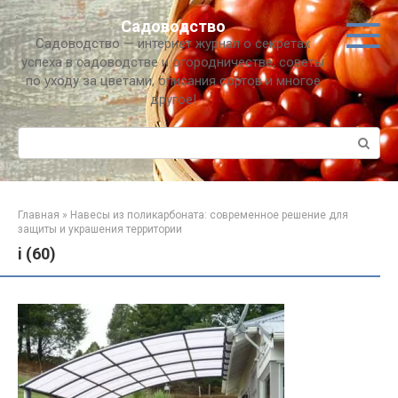
Перейти
Садоводство
к
Садоводство — интернет журнал о секретах
контенту
успеха в садоводстве и огородничестве, советы
по уходу за цветами, описания сортов и многое
другое!
Поиск:
Главная
»
Навесы из поликарбоната: современное решение для
защиты и украшения территории
i (60)