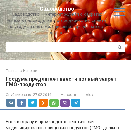
Перейти
Садоводство
к
Садоводство — интернет журнал о секретах
контенту
успеха в садоводстве и огородничестве, советы
по уходу за цветами, описания сортов и многое
другое!
Поиск:
Главная
»
Новости
Госдума предлагает ввести полный запрет
ГМО-продуктов
Опубликовано:
27.02.2014
Новости
Alex
Ввоз в страну и производство генетически
модифицированных пищевых продуктов (ГМО) должно