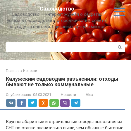
Перейти
Садоводство
к
Садоводство — интернет журнал о секретах
контенту
успеха в садоводстве и огородничестве, советы
по уходу за цветами, описания сортов и многое
другое!
Поиск:
Главная
»
Новости
Калужским садоводам разъяснили: отходы
бывают не только коммунальные
Опубликовано:
05.03.2021
Новости
Alex
Крупногабаритные и строительные отходы вывозятся из
СНТ по ставке значительно выше, чем обычные бытовые