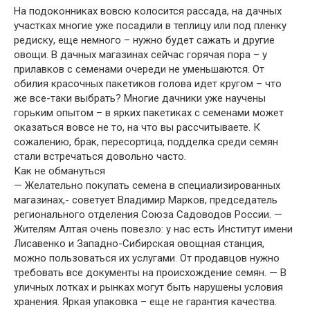
На подоконниках вовсю колосится рассада, на дачных
участках многие уже посадили в теплицу или под пленку
редиску, еще немного – нужно будет сажать и другие
овощи. В дачных магазинах сейчас горячая пора – у
прилавков с семенами очереди не уменьшаются. От
обилия красочных пакетиков голова идет кругом – что
же все-таки выбрать? Многие дачники уже научены
горьким опытом – в ярких пакетиках с семенами может
оказаться вовсе не то, на что вы рассчитываете. К
сожалению, брак, пересортица, подделка среди семян
стали встречаться довольно часто.
Как не обмануться
— Желательно покупать семена в специализированных
магазинах,- советует Владимир Марков, председатель
регионального отделения Союза Садоводов России. —
Жителям Алтая очень повезло: у нас есть Институт имени
Лисавенко и Западно-Сибирская овощная станция,
можно пользоваться их услугами. От продавцов нужно
требовать все документы на происхождение семян. — В
уличных лотках и рынках могут быть нарушены условия
хранения. Яркая упаковка – еще не гарантия качества.