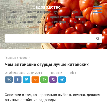
Перейти
Садоводство
к
Садоводство — интернет журнал о секретах
контенту
успеха в садоводстве и огородничестве, советы
по уходу за цветами, описания сортов и многое
другое!
Поиск:
Главная
»
Новости
Чем алтайские огурцы лучше китайских
Опубликовано:
20.04.2014
Новости
Alex
Советами о том, как правильно выбрать семена, делятся
опытные алтайские садоводы.