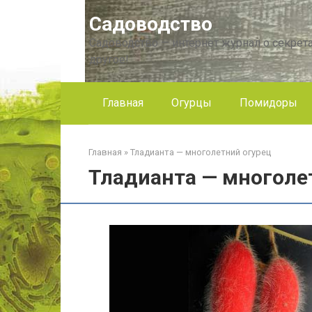
Перейти
Садоводство
к
контенту
Садоводство — интернет журнал о секрета
другое!
Главная
Огурцы
Помидоры
Главная
»
Тладианта — многолетний огурец
Тладианта — многоле