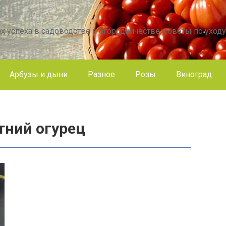
х успеха в садоводстве и огородничестве, советы по уходу
Арбузы и дыни
Разное
Розы
Виноград
тний огурец