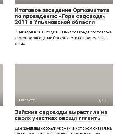
Итоговое заседание Оргкомитета
по проведению «Года садовода»
а
2011 в Ульяновской области
7 декабря в 2011 года в Димитровграде состоялось
итоговое заседание Оргкомитета по проведению
«Года
Новости
0
Зейские садоводы вырастили на
своих участках овощи-гиганты
Две женщины собрали урожай, в котором оказались
помидор весом полтора килограмма и свекла