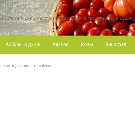
х успеха в садоводстве и огородничестве, советы по уходу
Арбузы и дыни
Разное
Розы
Виноград
циалиста для вашего ребенка