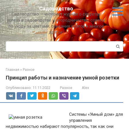
Перейти
Садоводство
к
Садоводство — интернет журнал о секретах
контенту
успеха в садоводстве и огородничестве, советы
по уходу за цветами, описания сортов и многое
другое!
Поиск:
Главная
»
Разное
Принцип работы и назначение умной розетки
Опубликовано:
11.11.2022
Разное
Alex
Системы «Умный дом» для
управления
недвижимостью набирают популярность, так как они