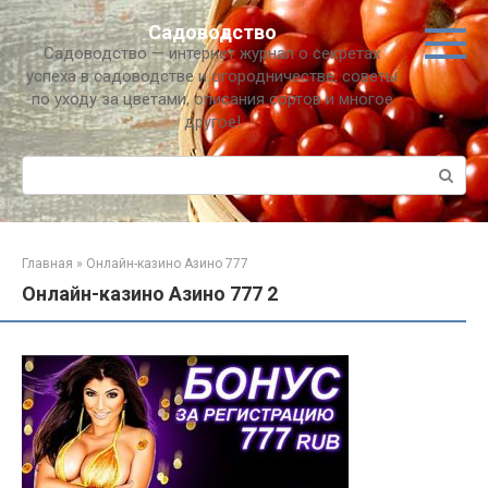
Перейти
Садоводство
к
Садоводство — интернет журнал о секретах
контенту
успеха в садоводстве и огородничестве, советы
по уходу за цветами, описания сортов и многое
другое!
Поиск:
Главная
»
Онлайн-казино Азино 777
Онлайн-казино Азино 777 2