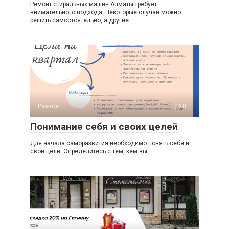
Ремонт стиральных машин Алматы требует
внимательного подхода. Некоторые случаи можно
решить самостоятельно, а другие
Разное
0
Понимание себя и своих целей
Для начала саморазвития необходимо понять себя и
свои цели. Определитесь с тем, кем вы