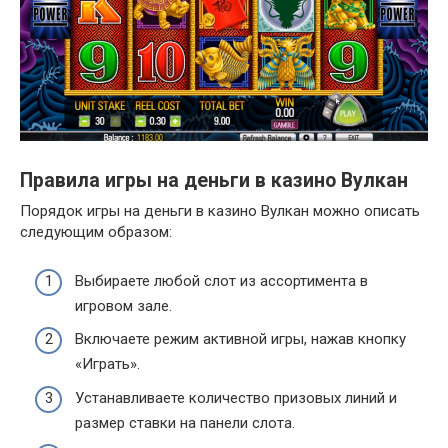
Правила игры на деньги в казино Вулкан
Порядок игры на деньги в казино Вулкан можно описать
следующим образом:
Выбираете любой слот из ассортимента в
игровом зале.
Включаете режим активной игры, нажав кнопку
«Играть».
Устанавливаете количество призовых линий и
размер ставки на панели слота.