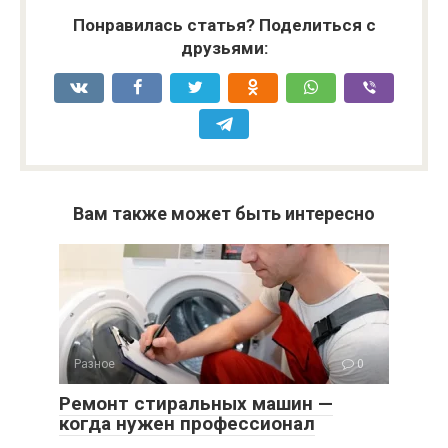
Понравилась статья? Поделиться с
друзьями:
Вам также может быть интересно
Разное
0
Ремонт стиральных машин —
когда нужен профессионал