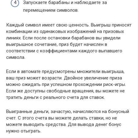
Запускаете барабаны и наблюдаете за
перемещением символов.
Каждый символ имеет свою ценность. Выигрыш приносят
комбинации из одинаковых изображений на призовых
линиях. Если после остановки барабанов вы увидели
выигрышное сочетание, приз будет начислен в
соответствии с коэффициентами каждого выпавшего
символа.
Если в автомате предусмотрены множители выигрыша,
ваш приз может возрасти. Двойное увеличение приза
можно ожидать при успешном прохождении риск-игры.
Если же доступны свободные вращения, вы можете не
тратить деньги с реального счета для ставок.
Выигранные деньги, зачастую, начисляются на бонусный
счет. С этого счета вы можете делать ставки, но не
можете выводить средства. Для вывода денег бонус
нужно отыграть.