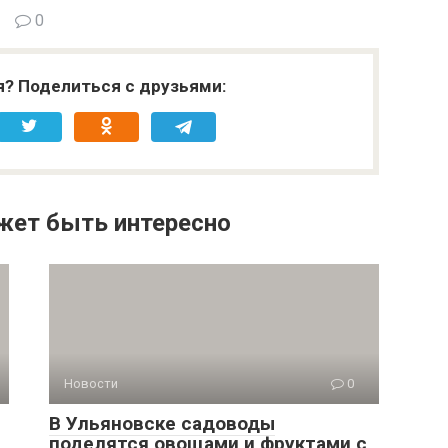
0
я? Поделиться с друзьями:
жет быть интересно
Новости
0
В Ульяновске садоводы
поделятся овощами и фруктами с