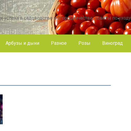
х успеха в садоводстве и огородничестве, советы по уходу
Арбузы и дыни
Разное
Розы
Виноград