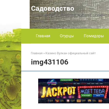
Перейти
Садоводство
к
контенту
Садоводство — интернет журнал о секрета
другое!
Главная
Огурцы
Помидоры
Главная
»
Казино Вулкан официальный сайт
img431106