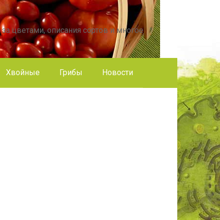
 за цветами, описания сортов и многое
Хвойные
Грибы
Новости