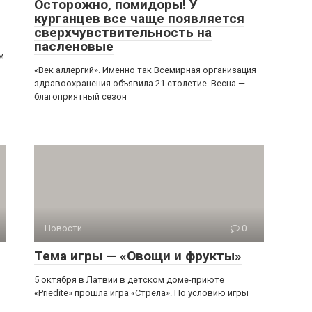
Осторожно, помидоры! У
курганцев все чаще появляется
сверхчувствительность на
пасленовые
м
«Век аллергий». Именно так Всемирная организация
здравоохранения объявила 21 столетие. Весна —
благоприятный сезон
Новости
0
Тема игры — «Овощи и фрукты»
5 октября в Латвии в детском доме-приюте
«Priedīte» прошла игра «Стрела». По условию игры