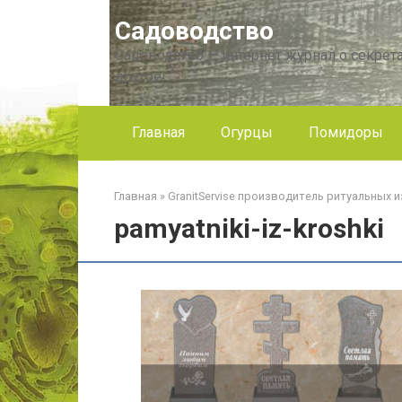
Перейти
Садоводство
к
контенту
Садоводство — интернет журнал о секрета
другое!
Главная
Огурцы
Помидоры
Главная
»
GranitServise производитель ритуальных и
pamyatniki-iz-kroshki