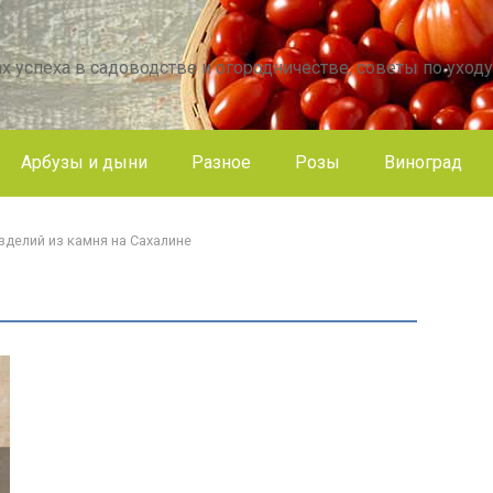
х успеха в садоводстве и огородничестве, советы по уходу
Арбузы и дыни
Разное
Розы
Виноград
зделий из камня на Сахалине