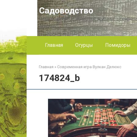
Перейти
Садоводство
к
контенту
Садоводство — интернет журнал о секрета
другое!
Главная
Огурцы
Помидоры
Главная
»
Современная игра Вулкан Делюкс
174824_b