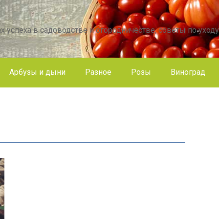
х успеха в садоводстве и огородничестве, советы по уходу
Арбузы и дыни
Разное
Розы
Виноград