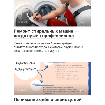
Разное
0
Ремонт стиральных машин —
когда нужен профессионал
Ремонт стиральных машин Алматы требует
внимательного подхода. Некоторые случаи можно
решить самостоятельно, а другие
Разное
0
Понимание себя и своих целей