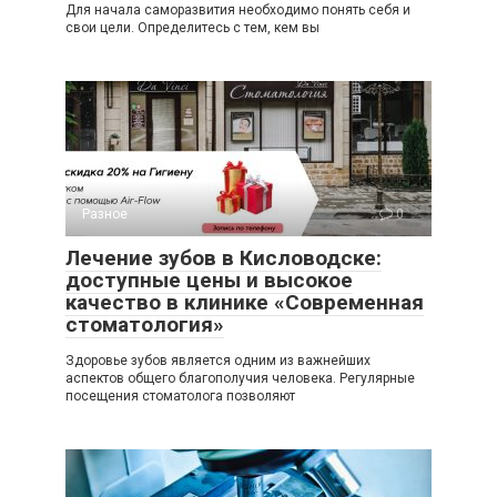
Для начала саморазвития необходимо понять себя и
свои цели. Определитесь с тем, кем вы
Разное
0
Лечение зубов в Кисловодске:
доступные цены и высокое
качество в клинике «Современная
стоматология»
Здоровье зубов является одним из важнейших
аспектов общего благополучия человека. Регулярные
посещения стоматолога позволяют