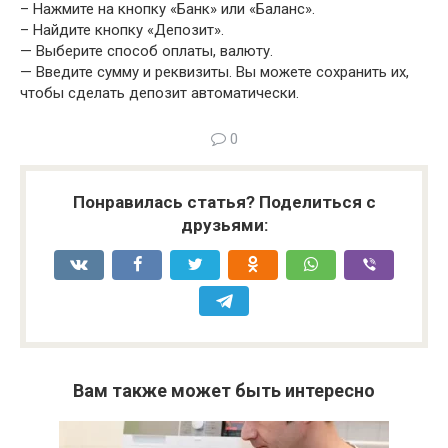
– Нажмите на кнопку «Банк» или «Баланс».
– Найдите кнопку «Депозит».
— Выберите способ оплаты, валюту.
— Введите сумму и реквизиты. Вы можете сохранить их,
чтобы сделать депозит автоматически.
0
Понравилась статья? Поделиться с
друзьями:
Вам также может быть интересно