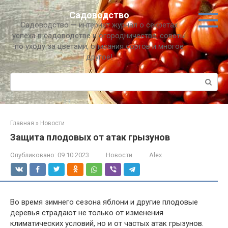
Перейти
Садоводство
к
Садоводство — интернет журнал о секретах
контенту
успеха в садоводстве и огородничестве, советы
по уходу за цветами, описания сортов и многое
другое!
Поиск:
Главная
»
Новости
Защита плодовых от атак грызунов
Опубликовано:
09.10.2023
Новости
Alex
Во время зимнего сезона яблони и другие плодовые
деревья страдают не только от изменения
климатических условий, но и от частых атак грызунов.