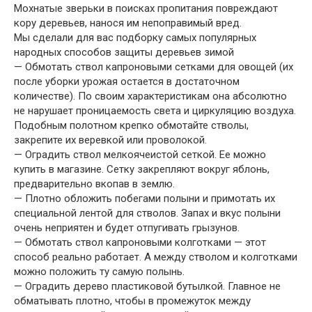
Мохнатые зверьки в поисках пропитания повреждают
кору деревьев, нанося им непоправимый вред.
Мы сделали для вас подборку самых популярных
народных способов защиты деревьев зимой
— Обмотать ствол капроновыми сетками для овощей (их
после уборки урожая остается в достаточном
количестве). По своим характеристикам она абсолютно
не нарушает проницаемость света и циркуляцию воздуха.
Подобным полотном крепко обмотайте стволы,
закрепите их веревкой или проволокой.
— Оградить ствол мелкоячеистой сеткой. Ее можно
купить в магазине. Сетку закрепляют вокруг яблонь,
предварительно вкопав в землю.
— Плотно обложить побегами полыни и примотать их
специальной лентой для стволов. Запах и вкус полыни
очень неприятен и будет отпугивать грызунов.
— Обмотать ствол капроновыми колготками — этот
способ реально работает. А между стволом и колготками
можно положить ту самую полынь.
— Оградить дерево пластиковой бутылкой. Главное не
обматывать плотно, чтобы в промежуток между