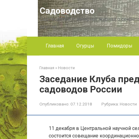
Перейти
Садоводство
к
контенту
Садоводство — интернет журнал о секрета
другое!
Главная
Огурцы
Помидоры
Главная
»
Новости
Заседание Клуба пре
садоводов России
Опубликовано:
07.12.2018
Рубрика:
Новости
11 декабря в Центральной научной с
состоится совещание координационног