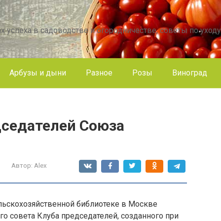
х успеха в садоводстве и огородничестве, советы по уходу
Арбузы и дыни
Разное
Розы
Виноград
дседателей Союза
Автор:
Alex
ельскохозяйственной библиотеке в Москве
о совета Клуба председателей, созданного при