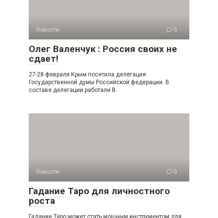
Новости
0
Олег Валенчук : Россия своих не
сдает!
27-28 февраля Крым посетила делегация
Государственной думы Российской федерации. В
составе делегации работали В.
Новости
0
Гадание Таро для личностного
роста
Гадание Таро может стать мощным инструментом для