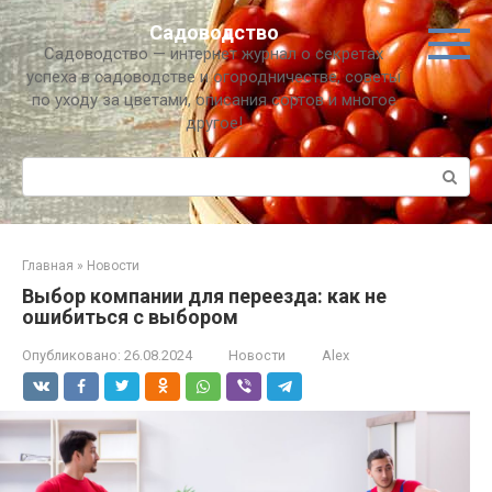
Перейти
Садоводство
к
Садоводство — интернет журнал о секретах
контенту
успеха в садоводстве и огородничестве, советы
по уходу за цветами, описания сортов и многое
другое!
Поиск:
Главная
»
Новости
Выбор компании для переезда: как не
ошибиться с выбором
Опубликовано:
26.08.2024
Новости
Alex