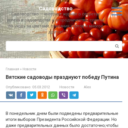
Перейти
Садоводство
к
Садоводство — интернет журнал о секретах
контенту
успеха в садоводстве и огородничестве, советы
по уходу за цветами, описания сортов и многое
другое!
Поиск:
Главная
»
Новости
Вятские садоводы празднуют победу Путина
Опубликовано:
05.03.2012
Новости
Alex
В понедельник днем были подведены предварительные
итоги выборов Президента Российской Федерации. Но
даже предварительных данных было достаточно,чтобы