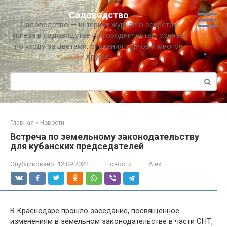
Перейти
Садоводство
к
Садоводство — интернет журнал о секретах
контенту
успеха в садоводстве и огородничестве, советы
по уходу за цветами, описания сортов и многое
другое!
Поиск:
Главная
»
Новости
Встреча по земельному законодательству
для кубанских председателей
Опубликовано:
12.09.2022
Новости
Alex
В Краснодаре прошло заседание, посвящённое
изменениям в земельном законодательстве в части СНТ,