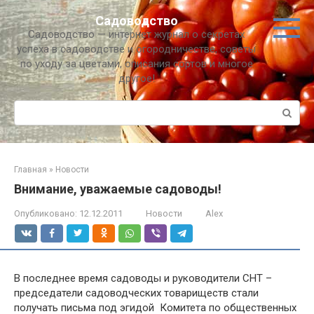
Перейти
Садоводство
к
Садоводство — интернет журнал о секретах
контенту
успеха в садоводстве и огородничестве, советы
по уходу за цветами, описания сортов и многое
другое!
Поиск:
Главная
»
Новости
Внимание, уважаемые садоводы!
Опубликовано:
12.12.2011
Новости
Alex
В последнее время садоводы и руководители СНТ –
председатели садоводческих товариществ стали
получать письма под эгидой Комитета по общественных