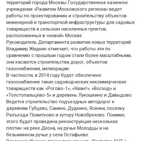
территорий города Москвы Государственное казенное
учреждение «Развитие Московского региона» ведет
работы по проектированию и строительству объектов
инженерной и транспортной инфраструктуры для садовых
товариществ и сельских населенных пунктов,
расположенных в «новой» Москве.
Руководитель Департамента развития новых территорий
Владимир Жидкин отмечает, что работы эти по
сравнению с прошлым годом стали более масштабными,
они касаются строительства дорог, объектов
газоснабжения, мелиорации.
В частности, в 2014 году будет обеспечено
газоснабжение таких садоводческих некоммерческих
товариществ как «Рогово-1», «Квант», «Восход» и
«Толстопальцево-5» и деревень Лукошкино и Давыдово.
Ведется строительство подъездных автодорог к
деревням Губцево, Санино, Дудкино, Ясенки, поселку
Разъезда Пожитково и хутору Новобрехово. Помимо
этого будет проведена реконструкция нескольких
плотин: на реке Десна, на ручье Молодцы и на
безымянном ручье у села Остафьево.