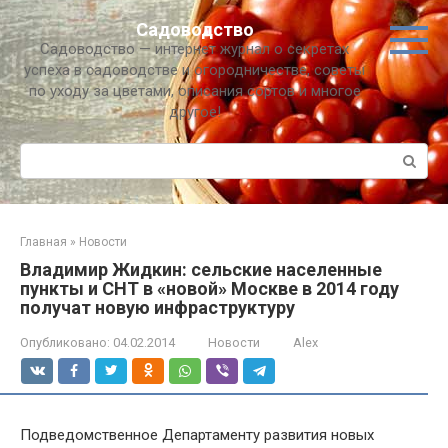
Перейти
Садоводство
к
Садоводство — интернет журнал о секретах
контенту
успеха в садоводстве и огородничестве, советы
по уходу за цветами, описания сортов и многое
другое!
Поиск:
Главная
»
Новости
Владимир Жидкин: сельские населенные
пункты и СНТ в «новой» Москве в 2014 году
получат новую инфраструктуру
Опубликовано:
04.02.2014
Новости
Alex
Подведомственное Департаменту развития новых