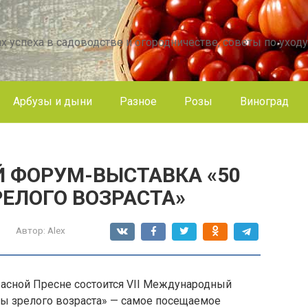
х успеха в садоводстве и огородничестве, советы по уходу
Арбузы и дыни
Разное
Розы
Виноград
 ФОРУМ-ВЫСТАВКА «50
РЕЛОГО ВОЗРАСТА»
Автор:
Alex
Красной Пресне состоится VII Международный
ы зрелого возраста» — самое посещаемое