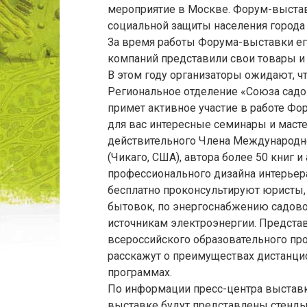
мероприятие в Москве. Форум-выстав
социальной защиты населения город
За время работы Форума-выставки его
компаний представили свои товары и 
В этом году организаторы ожидают, чт
Региональное отделение «Союза садо
примет активное участие в работе Фо
для вас интересные семинары и масте
действительного Члена Международн
(Чикаго, США), автора более 50 книг 
профессионального дизайна интерьера
бесплатно проконсультируют юристы, 
бытовок, по энергоснабжению садово
источникам электроэнергии. Представ
всероссийского образовательного про
расскажут о преимуществах дистанци
программах.
По информации пресс-центра выставки 
выставке будут представлены стенды