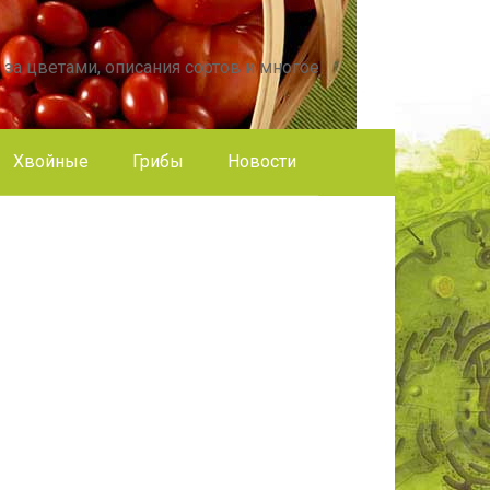
 за цветами, описания сортов и многое
Хвойные
Грибы
Новости