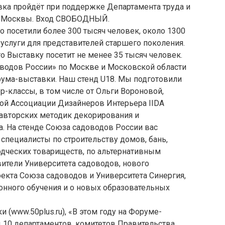
ка пройдёт при поддержке Департамента труда и
а Москвы. Вход СВОБОДНЫЙ.
 посетили более 300 тысяч человек, около 1300
услуги для представителей старшего поколения.
о Выставку посетит не менее 35 тысяч человек.
водов России» по Москве и Московской области
рума-выставки. Наш стенд U18. Мы подготовили
р-классы, в том числе от Ольги Вороновой,
ой Ассоциации Дизайнеров Интерьера IIDA
и авторских методик декорирования и
. На стенде Союза садоводов России вас
специалисты по строительству домов, бань,
дческих товариществ, по альтернативным
ители Университета садоводов, нового
екта Союза садоводов и Университета Синергия,
онного обучения и о новых образовательных
(www.50plus.ru), «В этом году на Форуме-
 10 департаментов, комитетов Правительства