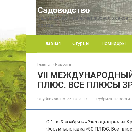
Перейти
Садоводство
к
контенту
Садоводство — интернет журнал о секрета
другое!
Главная
Огурцы
Помидоры
Главная
»
Новости
VII МЕЖДУНАРОДНЫЙ
ПЛЮС. ВСЕ ПЛЮСЫ З
Опубликовано:
26.10.2017
Рубрика:
Новости
С 1 по 3 ноября в «Экспоцентре» на 
Форум-выставка «50 ПЛЮС. Все плюс