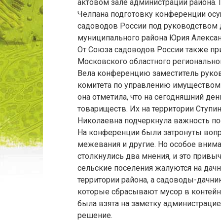
актовом зале администрации района.
Челпана подготовку конференции осу
садоводов России под руководством д
муниципального района Юрия Алекса
От Союза садоводов России также пр
Московского областного регионально
Вела конференцию заместитель руков
комитета по управлению имуществом 
она отметила, что на сегодняшний д
товариществ. Их на территории Ступин
Николаевна подчеркнула важность пос
На конференции были затронуты вопр
межевания и другие. Но особое вним
столкнулись два мнения, и это привы
сельские поселения жалуются на дачн
территории района, а садоводы-дачни
которые сбрасывают мусор в контейн
была взята на заметку администрацие
решение.