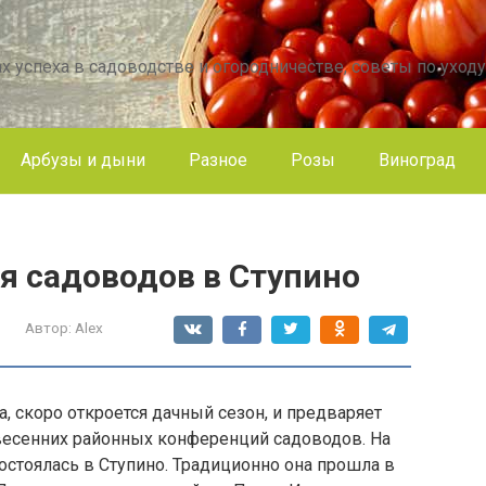
х успеха в садоводстве и огородничестве, советы по уходу
Арбузы и дыни
Разное
Розы
Виноград
я садоводов в Ступино
Автор:
Alex
а, скоро откроется дачный сезон, и предваряет
 весенних районных конференций садоводов. На
стоялась в Ступино. Традиционно она прошла в