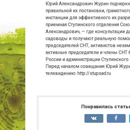
Юрий Александрович Журин подчеркну
правильной их постановки, грамотног
инстанции для эффективного их разр
приемная Ступинского отделения Сою
Александрович, — где консультации д
садоводы и получают реальную помощ
председателей СНТ, активистов неза
активные председатели и члены СНТ
России и администрации Ступинского
Перед началом совещания Юрий Жури
телевидению: http://stupsad.ru
Понравилась стать