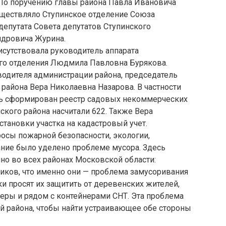
 По поручению главы района Павла Ивановича
ществляло Ступинское отделение Союза
епутата Совета депутатов Ступинского
ндровича Журина.
исутствовала руководитель аппарата
го отделения Людмила Павловна Бурякова.
одителя администрации района, председатель
района Вера Николаевна Назарова. В частности
ень сформирован реестр садовых некоммерческих
ского района насчитали 622. Также Вера
тановки участка на кадастровый учет.
осы пожарной безопасности, экологии,
ание было уделено проблеме мусора. Здесь
чно во всех районах Московской области:
иков, что именно они — проблема замусоривания
ки просят их защитить от деревенских жителей,
еры и рядом с контейнерами СНТ. Эта проблема
й района, чтобы найти устраивающее обе стороны