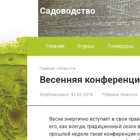
Перейти
Садоводство
к
контенту
Садоводство — интернет журнал о секрета
другое!
Главная
Огурцы
Помидоры
Главная
»
Новости
Весенняя конференци
Опубликовано:
31.03.2014
Рубрика:
Новости
Весна энергично вступает в свои прав
его, как всегда, традиционный сезон
прошлой неделе такая конференция со