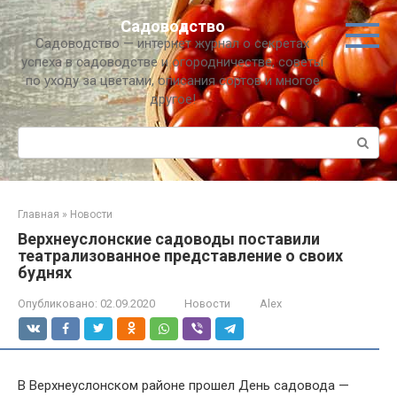
Перейти
Садоводство
к
Садоводство — интернет журнал о секретах
контенту
успеха в садоводстве и огородничестве, советы
по уходу за цветами, описания сортов и многое
другое!
Поиск:
Главная
»
Новости
Верхнеуслонские садоводы поставили
театрализованное представление о своих
буднях
Опубликовано:
02.09.2020
Новости
Alex
В Верхнеуслонском районе прошел День садовода —