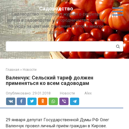
Перейти
Садоводство
к
Садоводство — интернет журнал о секретах
контенту
успеха в садоводстве и огородничестве, советы
по уходу за цветами, описания сортов и многое
другое!
Поиск:
Главная
»
Новости
Валенчук: Сельский тариф должен
применяться ко всем садоводам
Опубликовано:
29.01.2018
Новости
Alex
29 января депутат Государственной Думы РФ Олег
Валенчук провел личный приём граждан в Кирове.