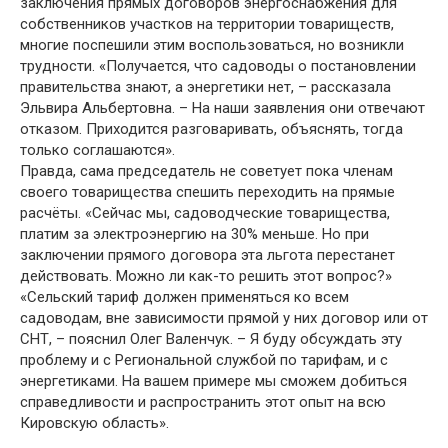
заключения прямых договоров энергоснабжения для
собственников участков на территории товариществ,
многие поспешили этим воспользоваться, но возникли
трудности. «Получается, что садоводы о постановлении
правительства знают, а энергетики нет, – рассказала
Эльвира Альбертовна. – На наши заявления они отвечают
отказом. Приходится разговаривать, объяснять, тогда
только соглашаются».
Правда, сама председатель не советует пока членам
своего товарищества спешить переходить на прямые
расчёты. «Сейчас мы, садоводческие товарищества,
платим за электроэнергию на 30% меньше. Но при
заключении прямого договора эта льгота перестанет
действовать. Можно ли как-то решить этот вопрос?»
«Сельский тариф должен применяться ко всем
садоводам, вне зависимости прямой у них договор или от
СНТ, – пояснил Олег Валенчук. – Я буду обсуждать эту
проблему и с Региональной службой по тарифам, и с
энергетиками. На вашем примере мы сможем добиться
справедливости и распространить этот опыт на всю
Кировскую область».