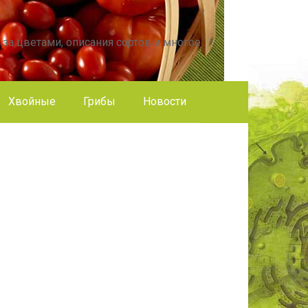
 за цветами, описания сортов и многое
Хвойные
Грибы
Новости