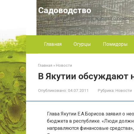
Перейти
Садоводство
к
контенту
Садоводство — интернет журнал о секрета
другое!
Главная
Огурцы
Помидоры
Главная
»
Новости
В Якутии обсуждают
Опубликовано:
04.07.2011
Рубрика:
Новости
Глава Якутии Е.А.Борисов заявил о н
бюджета в республике. «Люди должны 
направляются финансовые средства», 