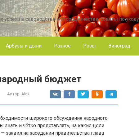
х успеха в садоводстве и огородничестве, советы по уходу
Арбузы и дыни
Разное
Розы
Виноград
 народный бюджет
Автор:
Alex
еобходимости широкого обсуждения народного
знать и чётко представлять, на какие цели
— заявил на заседании правительства глава