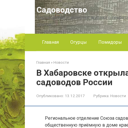
Перейти
Садоводство
к
контенту
Садоводство — интернет журнал о секрета
другое!
Главная
Огурцы
Помидоры
Главная
»
Новости
В Хабаровске открыл
садоводов России
Опубликовано:
13.12.2017
Рубрика:
Новости
Региональное отделение Союза садо
общественную приёмную в доме крае