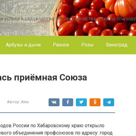
х успеха в садоводстве и огородничестве, советы по уходу
Арбузы и дыни
Разное
Розы
Виноград
ась приёмная Союза
Автор:
Alex
водов России по Хабаровскому краю открыло
вого объединения профсоюзов по адресу: город