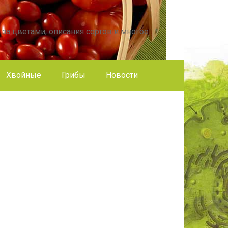
 за цветами, описания сортов и многое
Хвойные
Грибы
Новости