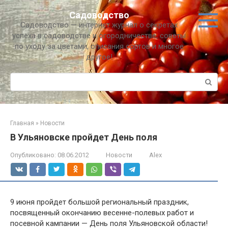
Перейти
Садоводство
к
Садоводство — интернет журнал о секретах
контенту
успеха в садоводстве и огородничестве, советы
по уходу за цветами, описания сортов и многое
другое!
Поиск:
Главная
»
Новости
В Ульяновске пройдет День поля
Опубликовано:
08.06.2012
Новости
Alex
9 июня пройдет большой региональный праздник,
посвященный окончанию весенне-полевых работ и
посевной кампании — День поля Ульяновской области!