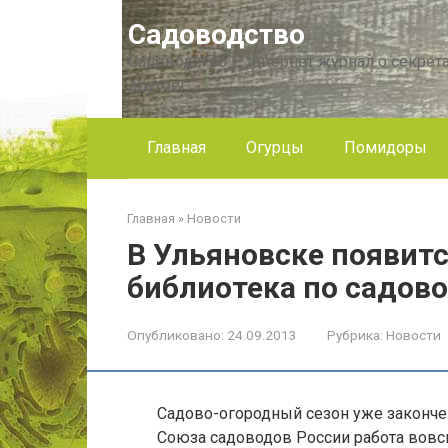
Перейти
Садоводство
к
контенту
Садоводство — интернет журнал о секрета
другое!
Главная
Огурцы
Помидоры
Главная
»
Новости
В Ульяновске появитс
библиотека по садов
Опубликовано:
24.09.2013
Рубрика:
Новости
Садово-огородный сезон уже законче
Союза садоводов России работа вовсю