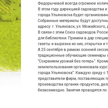
Федорычевой всегда огромное колич
В этом году дирекцией садоводства 
города Ульяновска будет организован
Собранные материалы будут доступны
адресу: г. Ульяновск, ул. Можайского, д
В связи с этим Союз садоводов Росси
для библиотеки. Примем в дар специал
газеты и вырезки из них, открытки и т.
А 25 сентября в рамках осенней сесс
традиционные обучающие семинары на
“Сохраняем урожай без потерь”. Кром
землепользования организовала курс
города Ульяновска”. Каждую среду с 1
представители фирм, поставляющих п
производства органик-продуктов, дел
безвозмездно. Занятия проводятся по а