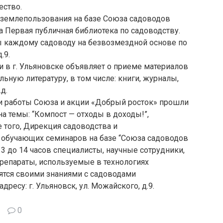
ество.
и землепользования на базе Союза садоводов
а Первая публичная библиотека по садоводству.
 каждому садоводу на безвозмездной основе по
.9.
и в г. Ульяновске объявляет о приеме материалов
ьную литературу, в том числе: книги, журналы,
д.
ии работы Союза и акции «Добрый росток» прошли
 темы: “Компост — отходы в доходы!”,
е того, Дирекция садоводства и
 обучающих семинаров на базе “Союза садоводов
3 до 14 часов специалисты, научные сотрудники,
репараты, используемые в технологиях
ятся своими знаниями с садоводами
дресу: г. Ульяновск, ул. Можайского, д.9.
0