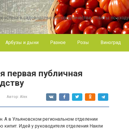
х успеха в садоводстве и огородничестве, советы по уходу
Арбузы и дыни
Разное
Розы
Виноград
я первая публичная
одству
Автор:
Alex
н. А в Ульяновском региональном отделении
 кипит. Идей у руководителя отделения Наили