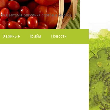
 за цветами, описания сортов и многое
Хвойные
Грибы
Новости