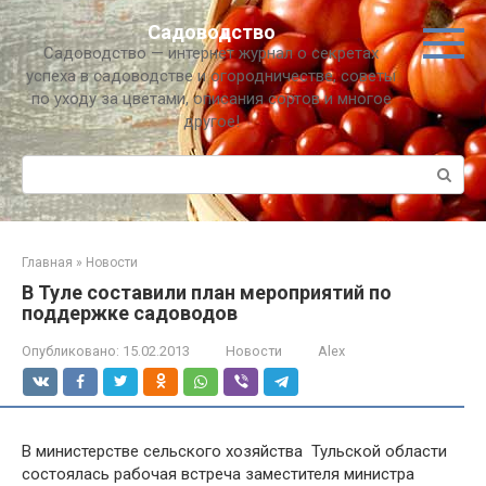
Перейти
Садоводство
к
Садоводство — интернет журнал о секретах
контенту
успеха в садоводстве и огородничестве, советы
по уходу за цветами, описания сортов и многое
другое!
Поиск:
Главная
»
Новости
В Туле составили план мероприятий по
поддержке садоводов
Опубликовано:
15.02.2013
Новости
Alex
В министерстве сельского хозяйства Тульской области
состоялась рабочая встреча заместителя министра