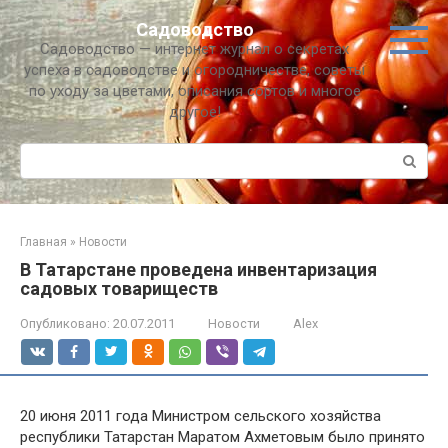
Перейти
Садоводство
к
Садоводство — интернет журнал о секретах
контенту
успеха в садоводстве и огородничестве, советы
по уходу за цветами, описания сортов и многое
другое!
Поиск:
Главная
»
Новости
В Татарстане проведена инвентаризация
садовых товариществ
Опубликовано:
20.07.2011
Новости
Alex
20 июня 2011 года Министром сельского хозяйства
республики Татарстан Маратом Ахметовым было принято